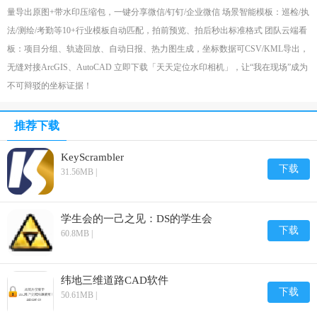
量导出原图+带水印压缩包，一键分享微信/钉钉/企业微信 场景智能模板：巡检/执
法/测绘/考勤等10+行业模板自动匹配，拍前预览、拍后秒出标准格式 团队云端看
板：项目分组、轨迹回放、自动日报、热力图生成，坐标数据可CSV/KML导出，
无缝对接ArcGIS、AutoCAD 立即下载「天天定位水印相机」，让“我在现场”成为
不可辩驳的坐标证据！
推荐下载
KeyScrambler
下载
31.56MB |
学生会的一己之见：DS的学生会
下载
60.8MB |
纬地三维道路CAD软件
下载
50.61MB |