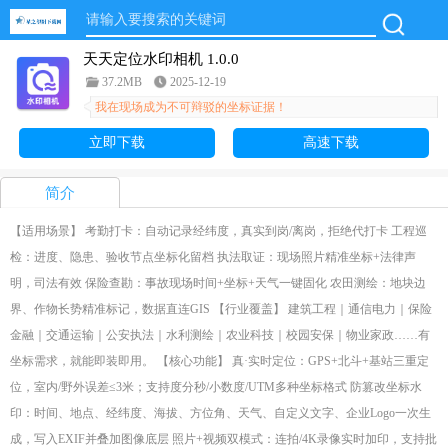
天天定位水印相机 1.0.0
37.2MB
2025-12-19
我在现场成为不可辩驳的坐标证据！
立即下载
高速下载
简介
【适用场景】 考勤打卡：自动记录经纬度，真实到岗/离岗，拒绝代打卡 工程巡
检：进度、隐患、验收节点坐标化留档 执法取证：现场照片精准坐标+法律声
明，司法有效 保险查勘：事故现场时间+坐标+天气一键固化 农田测绘：地块边
界、作物长势精准标记，数据直连GIS 【行业覆盖】 建筑工程｜通信电力｜保险
金融｜交通运输｜公安执法｜水利测绘｜农业科技｜校园安保｜物业家政……有
坐标需求，就能即装即用。 【核心功能】 真·实时定位：GPS+北斗+基站三重定
位，室内/野外误差≤3米；支持度分秒/小数度/UTM多种坐标格式 防篡改坐标水
印：时间、地点、经纬度、海拔、方位角、天气、自定义文字、企业Logo一次生
成，写入EXIF并叠加图像底层 照片+视频双模式：连拍/4K录像实时加印，支持批