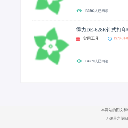
130502
人已阅读
得力DE-628K针式打
实用工具
1970-01-
134570
人已阅读
本网站的图文和
无锡星之望阳科