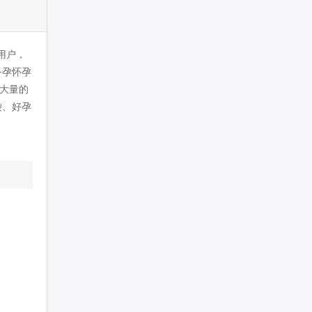
用户，
备孕怀孕
大量的
袋、好孕