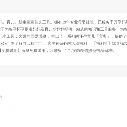
妈、育儿、新生宝宝首选工具。拥有19年专业母婴经验，已服务千万孕妈
专注于为备孕怀孕期准妈妈及育儿期妈妈提供一站式的知识和工具服务，为
儿小工具，火爆的母婴话题； 推出了一系列的怀孕育儿「宝典」，提供了
妈妈们更了解自己和宝宝。 这里有贴心的活动福利： 【福利社】惊喜福
 【免费试用】海量免费试用，纸尿裤、宝宝奶粉等超多好礼等你来。
09