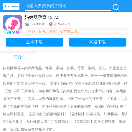
妈妈网孕育 15.7.5
124.89MB
2026-06-09
孕妈、育儿、新生宝宝首选工具。
立即下载
高速下载
简介
妈妈网孕育—妈妈网出品，怀孕、孕期、备孕、母婴、孕妈、育儿、新生宝宝首
选工具。拥有19年专业母婴经验，已服务千万孕妈用户，唯一 一家获得腾讯战略
投资的母婴垂直互联网平台。 专注于为备孕怀孕期准妈妈及育儿期妈妈提供一站
式的知识和工具服务，为备孕怀孕育儿妈妈们提供权威的专家审核内容，实用的
备孕怀孕育儿小工具，火爆的母婴话题； 推出了一系列的怀孕育儿「宝典」，提
供了大量的本地化信息，为怀孕妈妈提供了更多的便利性，帮助怀孕妈妈们更了
解自己和宝宝。 这里有贴心的活动福利： 【福利社】惊喜福袋、好孕报喜、新人
999元大礼包，各种母婴大牌用品免费领取。 【免费试用】海量免费试用，纸尿
裤、宝宝奶粉等超多好礼等你来。