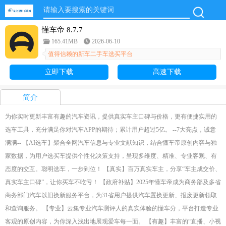
懂车帝 8.7.7
165.41MB
2026-06-10
值得信赖的新车二手车选买平台
立即下载
高速下载
简介
为你实时更新丰富有趣的汽车资讯，提供真实车主口碑与价格，更有便捷实用的
选车工具，充分满足你对汽车APP的期待；累计用户超过5亿。 --7大亮点，诚意
满满-- 【AI选车】聚合全网汽车信息与专业文献知识，结合懂车帝原创内容与独
家数据，为用户选买车提供个性化决策支持，呈现多维度、精准、专业客观、有
态度的交互。聪明选车，一步到位！ 【真实】百万真实车主，分享“车主成交价、
真实车主口碑”，让你买车不吃亏！ 【政府补贴】2025年懂车帝成为商务部及多省
商务部门汽车以旧换新服务平台，为31省用户提供汽车置换更新、报废更新领取
和查询服务。 【专业】云集专业汽车测评人的真实体验的懂车分，平台打造专业
客观的原创内容，为你深入浅出地展现爱车每一面。 【有趣】丰富的“直播、小视