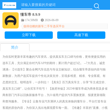
懂车帝 8.9.9
174.59MB
2026-06-09
值得信赖的新车二手车选买平台
立即下载
高速下载
简介
为你实时更新丰富有趣的汽车资讯，提供真实车主口碑与价格，更有便捷实用的
选车工具，充分满足你对汽车APP的期待；累计用户超过5亿。 --7大亮点，诚意
满满-- 【AI选车】聚合全网汽车信息与专业文献知识，结合懂车帝原创内容与独
家数据，为用户选买车提供个性化决策支持，呈现多维度、精准、专业客观、有
态度的交互。聪明选车，一步到位！ 【真实】百万真实车主，分享“车主成交价、
真实车主口碑”，让你买车不吃亏！ 【政府补贴】2025年懂车帝成为商务部及多省
商务部门汽车以旧换新服务平台，为31省用户提供汽车置换更新、报废更新领取
和查询服务。 【专业】云集专业汽车测评人的真实体验的懂车分，平台打造专业
客观的原创内容，为你深入浅出地展现爱车每一面。 【有趣】丰富的“直播、小视