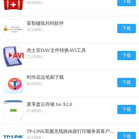
下载
69.95MB |
富勒键鼠对码软件
下载
38.52MB |
杰士安DAV文件转换AVI工具
下载
75.23MB |
时尚花边笔刷下载
下载
68.04MB |
麦享盘云存储 for X2.0
下载
47.88MB |
TP-LINK双频无线路由器打印服务器客户端软件
下载
60.93MB |