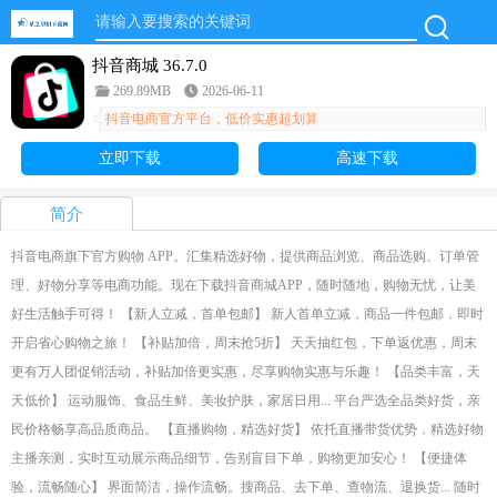
抖音商城 36.7.0
269.89MB
2026-06-11
抖音电商官方平台，低价实惠超划算
立即下载
高速下载
简介
抖音电商旗下官方购物 APP。汇集精选好物，提供商品浏览、商品选购、订单管
理、好物分享等电商功能。现在下载抖音商城APP，随时随地，购物无忧，让美
好生活触手可得！ 【新人立减，首单包邮】 新人首单立减，商品一件包邮，即时
开启省心购物之旅！ 【补贴加倍，周末抢5折】 天天抽红包，下单返优惠，周末
更有万人团促销活动，补贴加倍更实惠，尽享购物实惠与乐趣！ 【品类丰富，天
天低价】 运动服饰、食品生鲜、美妆护肤，家居日用... 平台严选全品类好货，亲
民价格畅享高品质商品。 【直播购物，精选好货】 依托直播带货优势，精选好物
主播亲测，实时互动展示商品细节，告别盲目下单，购物更加安心！ 【便捷体
验，流畅随心】 界面简洁，操作流畅。搜商品、去下单、查物流、退换货... 随时