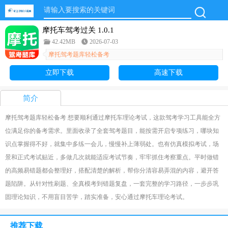
摩托车驾考过关 1.0.1
42.42MB
2026-07-03
摩托驾考题库轻松备考
立即下载
高速下载
简介
摩托驾考题库轻松备考 想要顺利通过摩托车理论考试，这款驾考学习工具能全方
位满足你的备考需求。里面收录了全套驾考题目，能按需开启专项练习，哪块知
识点掌握得不好，就集中多练一会儿，慢慢补上薄弱处。也有仿真模拟考试，场
景和正式考试贴近，多做几次就能适应考试节奏，牢牢抓住考察重点。平时做错
的高频易错题都会整理好，搭配清楚的解析，帮你分清容易弄混的内容，避开答
题陷阱。从针对性刷题、全真模考到错题复盘，一套完整的学习路径，一步步巩
固理论知识，不用盲目苦学，踏实准备，安心通过摩托车理论考试。
推荐下载