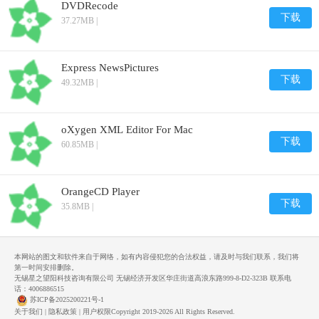
DVDRecode
下载
37.27MB |
Express NewsPictures
下载
49.32MB |
oXygen XML Editor For Mac
下载
60.85MB |
OrangeCD Player
下载
35.8MB |
本网站的图文和软件来自于网络，如有内容侵犯您的合法权益，请及时与我们联系，我们将
第一时间安排删除。
无锡星之望阳科技咨询有限公司 无锡经济开发区华庄街道高浪东路999-8-D2-323B 联系电
话：4006886515
苏ICP备2025200221号-1
关于我们
|
隐私政策
|
用户权限
Copyright 2019-2026 All Rights Reserved.