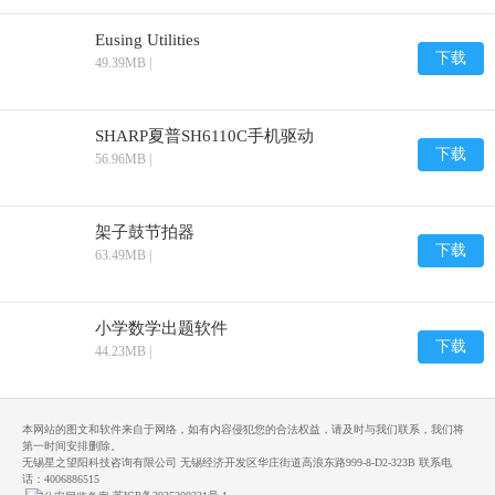
Eusing Utilities
下载
49.39MB |
SHARP夏普SH6110C手机驱动
下载
56.96MB |
架子鼓节拍器
下载
63.49MB |
小学数学出题软件
下载
44.23MB |
本网站的图文和软件来自于网络，如有内容侵犯您的合法权益，请及时与我们联系，我们将
第一时间安排删除。
无锡星之望阳科技咨询有限公司 无锡经济开发区华庄街道高浪东路999-8-D2-323B 联系电
话：4006886515