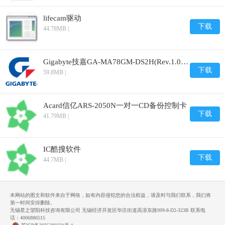
lifecam驱动
下载
44.78MB |
Gigabyte技嘉GA-MA78GM-DS2H(Rev.1.0)主板BIOS
下载
59.8MB |
Acard信亿ARS-2050N一对一CD备份控制卡
下载
41.79MB |
IC酷搜软件
下载
44.7MB |
本网站的图文和软件来自于网络，如有内容侵犯您的合法权益，请及时与我们联系，我们将
第一时间安排删除。
无锡星之望阳科技咨询有限公司 无锡经济开发区华庄街道高浪东路999-8-D2-323B 联系电
话：4006886515